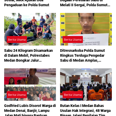
Pengaduan ke Polda Sumut
Melati II Sergai, Polda Sumut
Diminta Turun Tangan
Berita Utama
Berita Utama
Sabu 24 Kilogram Disamarkan
Ditresnarkoba Polda Sumut
di Dalam Mobil, Polrestabes
Ringkus Terduga Pengedar
Medan Bongkar Jalur
Sabu di Medan Amplas,
Pengiriman Aceh-Jakarta
Belasan Paket Narkotika Disita
Berita Utama
Berita Utama
Godfried Lubis Disorot Warga di
Rutan Kelas I Medan Bahas
Medan Denai, Banjir, Lampu
Usulan Hak Integrasi, 48 Warga
Jalan Mati hingga Bantuan
Binaan Jalani Penilaian Tim