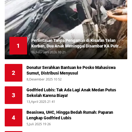
Perlintasan Tanpa Pengaman di Kisaran Telan
1
Korban, Dua Anak Meninggal Disambar KA Putri
Deli
16,Februari 2026 10 21
Donatur Serahkan Bantuan ke Posko Mahasiswa
2
Sumut, Distribusi Menyusul
8,Desember 2025 10 52
Godfried Lubis: Tak Ada Lagi Anak Medan Putus
3
Sekolah Karena Biaya!
13,April 2025 21 41
Beasiswa, UHC, Hingga Bedah Rumah: Paparan
4
Lengkap Godfried Lubis
5,Juli 2025 19 26