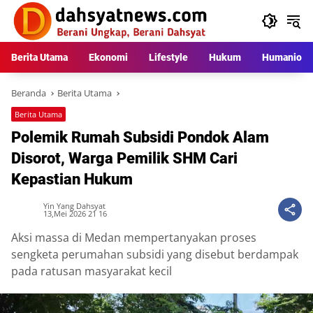
Langsung
ke
konten
Berita Utama
Ekonomi
Lifestyle
Hukum
Humaniora
Beranda
Berita Utama
Berita Utama
Polemik Rumah Subsidi Pondok Alam
Disorot, Warga Pemilik SHM Cari
Kepastian Hukum
Yin Yang Dahsyat
13,Mei 2026 21 16
Aksi massa di Medan mempertanyakan proses
sengketa perumahan subsidi yang disebut berdampak
pada ratusan masyarakat kecil