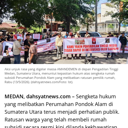
Aksi unjuk rasa yang digelar massa AMANDEMEN di depan Pengadilan Tinggi
Medan, Sumatera Utara, menuntut kepastian hukum atas sengketa rumah
subsidi Perumahan Pondok Alam yang melibatkan ratusan pemilik rumah,
Rabu (13/5/2026). (dahsyatnews.com/Foto: Ist).
MEDAN, dahsyatnews.com –
Sengketa hukum
yang melibatkan Perumahan Pondok Alam di
Sumatera Utara terus menjadi perhatian publik.
Ratusan warga yang telah membeli rumah
subsidi secara resmi kini dilanda kekhawatiran