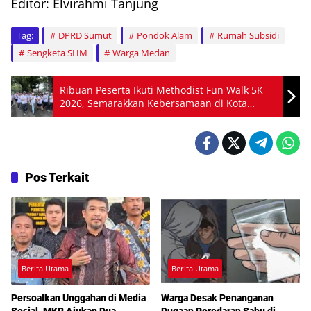
Editor: Elvirahmi Tanjung
Tag:
DPRD Sumut
Pondok Alam
Rumah Subsidi
Sengketa SHM
Warga Medan
Ribuan Peserta Ikuti Methodist Fun Walk 5K
2026, Semarakkan Kebersamaan di Kota
Medan
Pos Terkait
Berita Utama
Berita Utama
Persoalkan Unggahan di Media
Warga Desak Penanganan
Sosial, MKR Ajukan Dua
Dugaan Peredaran Sabu di