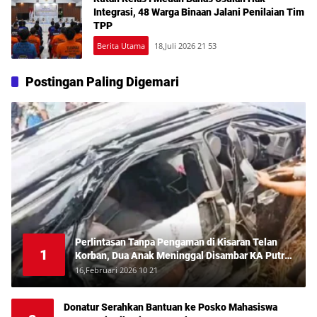
Integrasi, 48 Warga Binaan Jalani Penilaian Tim
TPP
Berita Utama
18,Juli 2026 21 53
Postingan Paling Digemari
Perlintasan Tanpa Pengaman di Kisaran Telan
1
Korban, Dua Anak Meninggal Disambar KA Putri
Deli
16,Februari 2026 10 21
Donatur Serahkan Bantuan ke Posko Mahasiswa