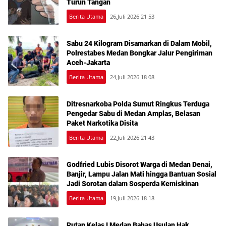
Turun Tangan
Berita Utama
26,Juli 2026 21 53
Sabu 24 Kilogram Disamarkan di Dalam Mobil,
Polrestabes Medan Bongkar Jalur Pengiriman
Aceh-Jakarta
Berita Utama
24,Juli 2026 18 08
Ditresnarkoba Polda Sumut Ringkus Terduga
Pengedar Sabu di Medan Amplas, Belasan
Paket Narkotika Disita
Berita Utama
22,Juli 2026 21 43
Godfried Lubis Disorot Warga di Medan Denai,
Banjir, Lampu Jalan Mati hingga Bantuan Sosial
Jadi Sorotan dalam Sosperda Kemiskinan
Berita Utama
19,Juli 2026 18 18
Rutan Kelas I Medan Bahas Usulan Hak