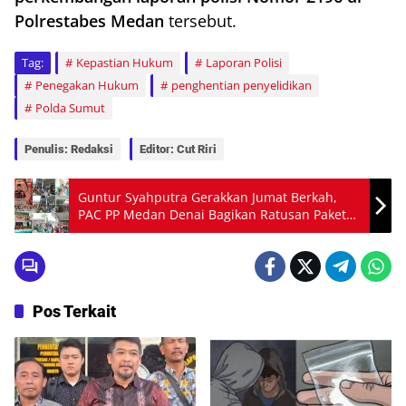
Polrestabes Medan
tersebut.
Tag:
Kepastian Hukum
Laporan Polisi
Penegakan Hukum
penghentian penyelidikan
Polda Sumut
Penulis: Redaksi
Editor: Cut Riri
Guntur Syahputra Gerakkan Jumat Berkah,
PAC PP Medan Denai Bagikan Ratusan Paket
Beras ke Warga
Pos Terkait