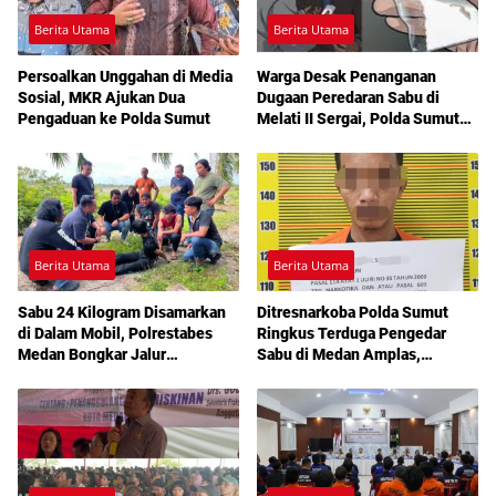
Berita Utama
Berita Utama
Persoalkan Unggahan di Media
Warga Desak Penanganan
Sosial, MKR Ajukan Dua
Dugaan Peredaran Sabu di
Pengaduan ke Polda Sumut
Melati II Sergai, Polda Sumut
Diminta Turun Tangan
Berita Utama
Berita Utama
Sabu 24 Kilogram Disamarkan
Ditresnarkoba Polda Sumut
di Dalam Mobil, Polrestabes
Ringkus Terduga Pengedar
Medan Bongkar Jalur
Sabu di Medan Amplas,
Pengiriman Aceh-Jakarta
Belasan Paket Narkotika Disita