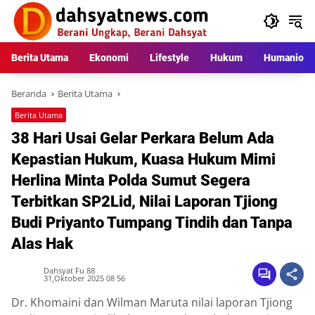
Langsung
ke
konten
Berita Utama
Ekonomi
Lifestyle
Hukum
Humaniora
Beranda
Berita Utama
Berita Utama
38 Hari Usai Gelar Perkara Belum Ada
Kepastian Hukum, Kuasa Hukum Mimi
Herlina Minta Polda Sumut Segera
Terbitkan SP2Lid, Nilai Laporan Tjiong
Budi Priyanto Tumpang Tindih dan Tanpa
Alas Hak
Dahsyat Fu 88
31,Oktober 2025 08 56
Dr. Khomaini dan Wilman Maruta nilai laporan Tjiong