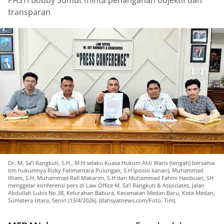
PASTI Bobby Sumut minta penanganan objektif dan
transparan
Dr. M. Sa’i Rangkuti, S.H., M.H selaku Kuasa Hukum Ahli Waris (tengah) bersama
tim hukumnya Rizky Fatimantara Pulungan, S.H (posisi kanan), Muhammad
Ilham, S.H, Muhammad Rafi Makarim, S.H dan Muhammad Fahmi Hasibuan, SH
menggelar konferensi pers di Law Office M. Sa’i Rangkuti & Associates, Jalan
Abdullah Lubis No.38, Kelurahan Babura, Kecamatan Medan Baru, Kota Medan,
Sumatera Utara, Senin (13/4/2026). (dahsyatnews.com/Foto: Tim).