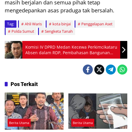
masih berjalan dan semua pihak tetap
mengedepankan asas praduga tak bersalah.
Tag:
Ahli Waris
kota binjai
Penggelapan Aset
Polda Sumut
Sengketa Tanah
Komisi IV DPRD Medan Kecewa Perkimcikataru
Absen dalam RDP, Pembahasan Bangunan
Bermasalah Ditunda
Pos Terkait
Berita Utama
Berita Utama