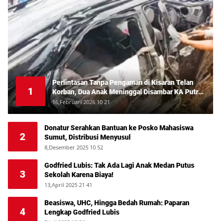
Perlintasan Tanpa Pengaman di Kisaran Telan
1
Korban, Dua Anak Meninggal Disambar KA Putri
Deli
16,Februari 2026 10 21
Donatur Serahkan Bantuan ke Posko Mahasiswa
2
Sumut, Distribusi Menyusul
8,Desember 2025 10 52
Godfried Lubis: Tak Ada Lagi Anak Medan Putus
3
Sekolah Karena Biaya!
13,April 2025 21 41
Beasiswa, UHC, Hingga Bedah Rumah: Paparan
4
Lengkap Godfried Lubis