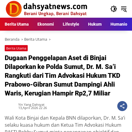
Langsung
ke
konten
Berita Utama
Ekonomi
Lifestyle
Hukum
Humaniora
Beranda
Berita Utama
Berita Utama
Dugaan Penggelapan Aset di Binjai
Dilaporkan ke Polda Sumut, Dr. M. Sa’i
Rangkuti dari Tim Advokasi Hukum TKD
Prabowo-Gibran Sumut Dampingi Ahli
Waris, Kerugian Hampir Rp2,7 Miliar
Yin Yang Dahsyat
13,April 2026 22 26
Wali Kota Binjai dan Kepala BNN dilaporkan, Dr. M. Sa’i
selaku kuasa hukum dan Ketua Tim Advokasi Hukum