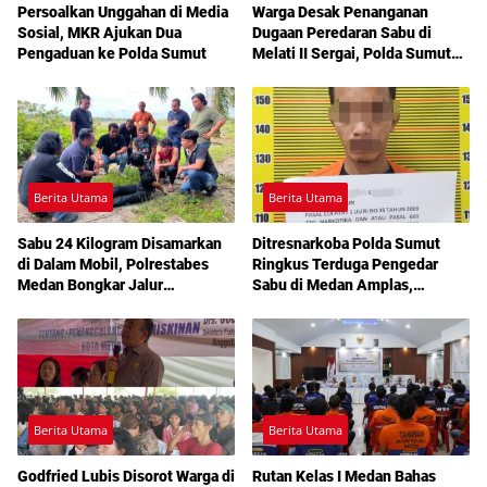
Persoalkan Unggahan di Media
Warga Desak Penanganan
Sosial, MKR Ajukan Dua
Dugaan Peredaran Sabu di
Pengaduan ke Polda Sumut
Melati II Sergai, Polda Sumut
Diminta Turun Tangan
Berita Utama
Berita Utama
Sabu 24 Kilogram Disamarkan
Ditresnarkoba Polda Sumut
di Dalam Mobil, Polrestabes
Ringkus Terduga Pengedar
Medan Bongkar Jalur
Sabu di Medan Amplas,
Pengiriman Aceh-Jakarta
Belasan Paket Narkotika Disita
Berita Utama
Berita Utama
Godfried Lubis Disorot Warga di
Rutan Kelas I Medan Bahas