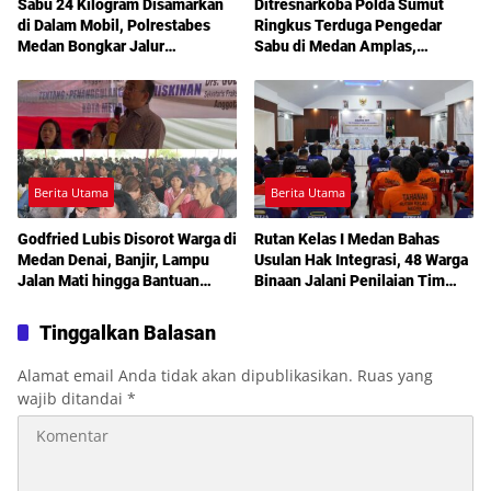
Sabu 24 Kilogram Disamarkan
Ditresnarkoba Polda Sumut
di Dalam Mobil, Polrestabes
Ringkus Terduga Pengedar
Medan Bongkar Jalur
Sabu di Medan Amplas,
Pengiriman Aceh-Jakarta
Belasan Paket Narkotika Disita
Berita Utama
Berita Utama
Godfried Lubis Disorot Warga di
Rutan Kelas I Medan Bahas
Medan Denai, Banjir, Lampu
Usulan Hak Integrasi, 48 Warga
Jalan Mati hingga Bantuan
Binaan Jalani Penilaian Tim
Sosial Jadi Sorotan dalam
TPP
Sosperda Kemiskinan
Tinggalkan Balasan
Alamat email Anda tidak akan dipublikasikan.
Ruas yang
wajib ditandai
*