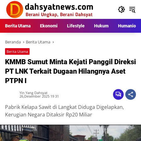
Langsung
ke
konten
Berita Utama
Ekonomi
Lifestyle
Hukum
Humaniora
Beranda
Berita Utama
Berita Utama
KMMB Sumut Minta Kejati Panggil Direksi
PT LNK Terkait Dugaan Hilangnya Aset
PTPN I
Yin Yang Dahsyat
26,Desember 2025 19 31
Pabrik Kelapa Sawit di Langkat Diduga Digelapkan,
Kerugian Negara Ditaksir Rp20 Miliar