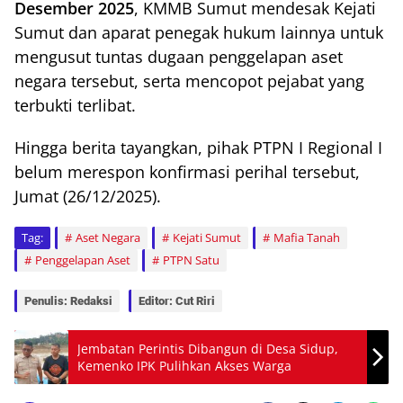
Desember 2025
, KMMB Sumut mendesak Kejati
Sumut dan aparat penegak hukum lainnya untuk
mengusut tuntas dugaan penggelapan aset
negara tersebut, serta mencopot pejabat yang
terbukti terlibat.
Hingga berita tayangkan, pihak PTPN I Regional I
belum merespon konfirmasi perihal tersebut,
Jumat (26/12/2025).
Tag:
Aset Negara
Kejati Sumut
Mafia Tanah
Penggelapan Aset
PTPN Satu
Penulis: Redaksi
Editor: Cut Riri
Jembatan Perintis Dibangun di Desa Sidup,
Kemenko IPK Pulihkan Akses Warga