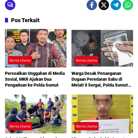
Pos Terkait
Berita Utama
Berita Utama
Persoalkan Unggahan di Media
Warga Desak Penanganan
Sosial, MKR Ajukan Dua
Dugaan Peredaran Sabu di
Pengaduan ke Polda Sumut
Melati II Sergai, Polda Sumut
Diminta Turun Tangan
Berita Utama
Berita Utama