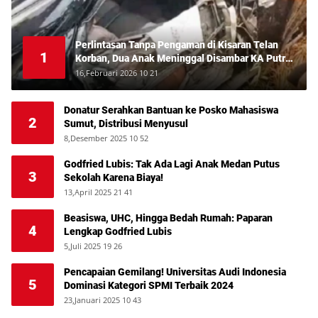
Perlintasan Tanpa Pengaman di Kisaran Telan
1
Korban, Dua Anak Meninggal Disambar KA Putri
Deli
16,Februari 2026 10 21
Donatur Serahkan Bantuan ke Posko Mahasiswa
2
Sumut, Distribusi Menyusul
8,Desember 2025 10 52
Godfried Lubis: Tak Ada Lagi Anak Medan Putus
3
Sekolah Karena Biaya!
13,April 2025 21 41
Beasiswa, UHC, Hingga Bedah Rumah: Paparan
4
Lengkap Godfried Lubis
5,Juli 2025 19 26
Pencapaian Gemilang! Universitas Audi Indonesia
5
Dominasi Kategori SPMI Terbaik 2024
23,Januari 2025 10 43