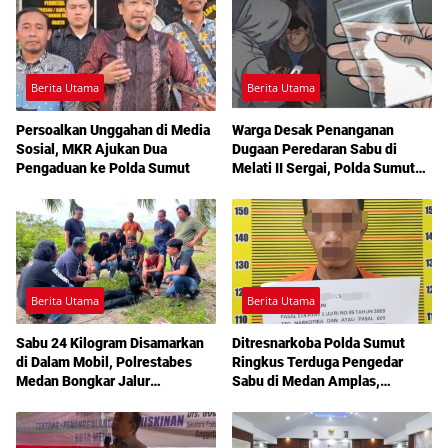
Berita Utama
Berita Utama
Persoalkan Unggahan di Media
Warga Desak Penanganan
Sosial, MKR Ajukan Dua
Dugaan Peredaran Sabu di
Pengaduan ke Polda Sumut
Melati II Sergai, Polda Sumut
Diminta Turun Tangan
Berita Utama
Berita Utama
Sabu 24 Kilogram Disamarkan
Ditresnarkoba Polda Sumut
di Dalam Mobil, Polrestabes
Ringkus Terduga Pengedar
Medan Bongkar Jalur
Sabu di Medan Amplas,
Pengiriman Aceh-Jakarta
Belasan Paket Narkotika Disita