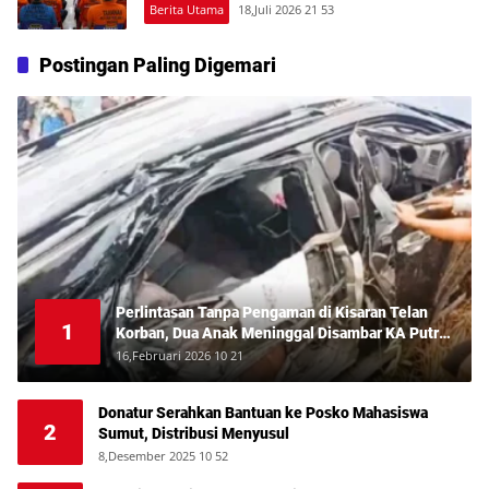
Berita Utama
18,Juli 2026 21 53
Postingan Paling Digemari
Perlintasan Tanpa Pengaman di Kisaran Telan
1
Korban, Dua Anak Meninggal Disambar KA Putri
Deli
16,Februari 2026 10 21
Donatur Serahkan Bantuan ke Posko Mahasiswa
2
Sumut, Distribusi Menyusul
8,Desember 2025 10 52