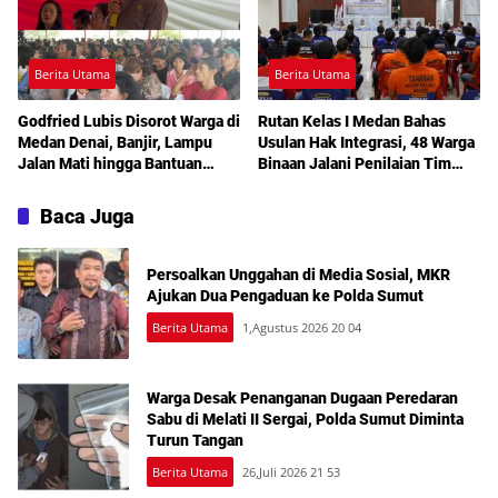
Berita Utama
Berita Utama
Godfried Lubis Disorot Warga di
Rutan Kelas I Medan Bahas
Medan Denai, Banjir, Lampu
Usulan Hak Integrasi, 48 Warga
Jalan Mati hingga Bantuan
Binaan Jalani Penilaian Tim
Sosial Jadi Sorotan dalam
TPP
Sosperda Kemiskinan
Baca Juga
Persoalkan Unggahan di Media Sosial, MKR
Ajukan Dua Pengaduan ke Polda Sumut
Berita Utama
1,Agustus 2026 20 04
Warga Desak Penanganan Dugaan Peredaran
Sabu di Melati II Sergai, Polda Sumut Diminta
Turun Tangan
Berita Utama
26,Juli 2026 21 53