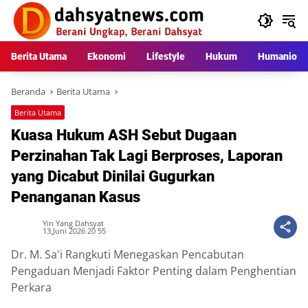
Langsung
ke
konten
Berita Utama
Ekonomi
Lifestyle
Hukum
Humaniora
Beranda
Berita Utama
Berita Utama
Kuasa Hukum ASH Sebut Dugaan
Perzinahan Tak Lagi Berproses, Laporan
yang Dicabut Dinilai Gugurkan
Penanganan Kasus
Yin Yang Dahsyat
13,Juni 2026 20 55
Dr. M. Sa'i Rangkuti Menegaskan Pencabutan
Pengaduan Menjadi Faktor Penting dalam Penghentian
Perkara