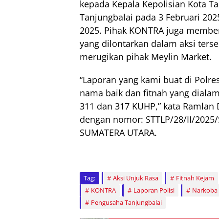
kepada Kepala Kepolisian Kota Ta
Tanjungbalai pada 3 Februari 202
2025. Pihak KONTRA juga member
yang dilontarkan dalam aksi ters
merugikan pihak Meylin Market.
“Laporan yang kami buat di Polre
nama baik dan fitnah yang dialam
311 dan 317 KUHP,” kata Ramlan D
dengan nomor: STTLP/28/II/202
SUMATERA UTARA.
Tag:
Aksi Unjuk Rasa
Fitnah Kejam
KONTRA
Laporan Polisi
Narkoba
Pengusaha Tanjungbalai