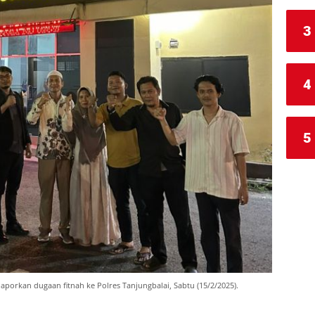
3
4
5
porkan dugaan fitnah ke Polres Tanjungbalai, Sabtu (15/2/2025).