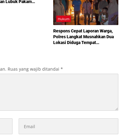
lan Lubuk Pakam
 Sidang Lanjutan Akhir
Hukum
Respons Cepat Laporan Warga,
Polres Langkat Musnahkan Dua
Lokasi Diduga Tempat
Penyalahgunaan Narkotika
kan.
Ruas yang wajib ditandai
*