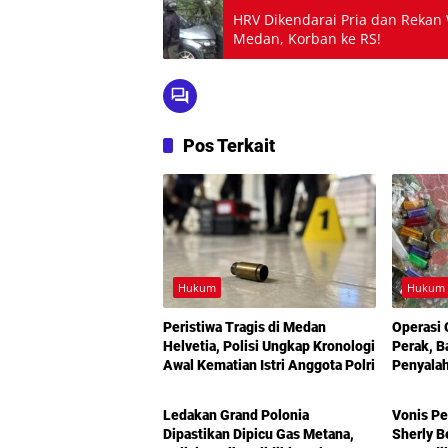
HRV Dikendarai Pria dan Rekan
Medan, Korban ke RS!
Pos Terkait
Hukum
Hukum
Peristiwa Tragis di Medan
Operasi
Helvetia, Polisi Ungkap Kronologi
Perak, B
Awal Kematian Istri Anggota Polri
Penyala
Hukum
Hukum
Aparat
Ledakan Grand Polonia
Vonis P
Dipastikan Dipicu Gas Metana,
Sherly B