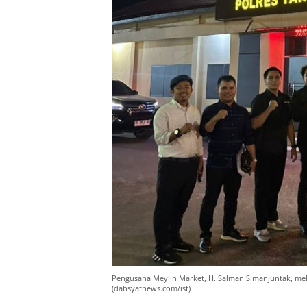
Pengusaha Meylin Market, H. Salman Simanjuntak, mela
(dahsyatnews.com/ist)