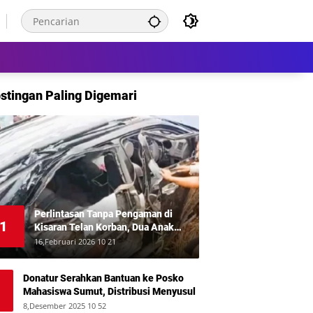
stingan Paling Digemari
Perlintasan Tanpa Pengaman di
1
Kisaran Telan Korban, Dua Anak
Meninggal Disambar KA Putri Deli
16,Februari 2026 10 21
Donatur Serahkan Bantuan ke Posko
Mahasiswa Sumut, Distribusi Menyusul
8,Desember 2025 10 52