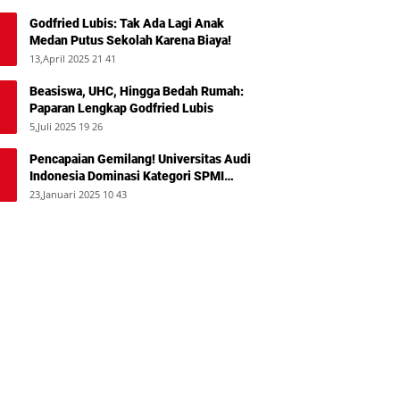
Godfried Lubis: Tak Ada Lagi Anak
Medan Putus Sekolah Karena Biaya!
13,April 2025 21 41
Beasiswa, UHC, Hingga Bedah Rumah:
Paparan Lengkap Godfried Lubis
5,Juli 2025 19 26
Pencapaian Gemilang! Universitas Audi
Indonesia Dominasi Kategori SPMI
Terbaik 2024
23,Januari 2025 10 43