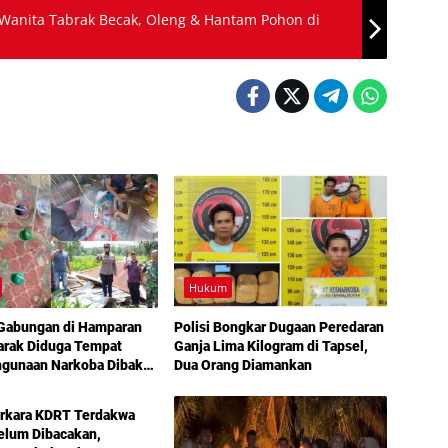
 Wanita Tabrak Becak, Oleng & Hantam Pohon di
Hukum
 Gabungan di Hamparan
Polisi Bongkar Dugaan Peredaran
arak Diduga Tempat
Ganja Lima Kilogram di Tapsel,
hgunaan Narkoba Dibakar
Dua Orang Diamankan
erkara KDRT Terdakwa
elum Dibacakan,