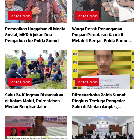
Berita Utama
Berita Utama
Persoalkan Unggahan di Media
Warga Desak Penanganan
Sosial, MKR Ajukan Dua
Dugaan Peredaran Sabu di
Pengaduan ke Polda Sumut
Melati II Sergai, Polda Sumut
Diminta Turun Tangan
Berita Utama
Berita Utama
Sabu 24 Kilogram Disamarkan
Ditresnarkoba Polda Sumut
di Dalam Mobil, Polrestabes
Ringkus Terduga Pengedar
Medan Bongkar Jalur
Sabu di Medan Amplas,
Pengiriman Aceh-Jakarta
Belasan Paket Narkotika Disita