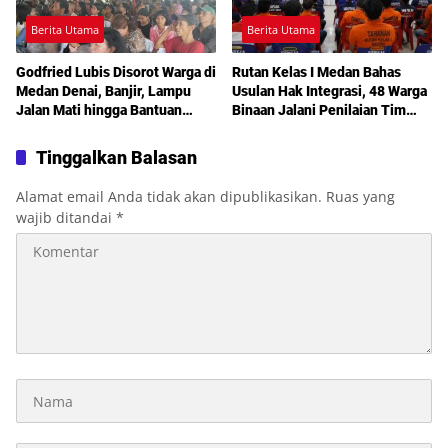
Berita Utama
Berita Utama
Godfried Lubis Disorot Warga di
Rutan Kelas I Medan Bahas
Medan Denai, Banjir, Lampu
Usulan Hak Integrasi, 48 Warga
Jalan Mati hingga Bantuan
Binaan Jalani Penilaian Tim
Sosial Jadi Sorotan dalam
TPP
Sosperda Kemiskinan
Tinggalkan Balasan
Alamat email Anda tidak akan dipublikasikan.
Ruas yang
wajib ditandai
*