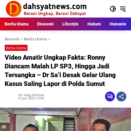
Langsung
ke
konten
Berita Utama
Ekonomi
Lifestyle
Hukum
Humaniora
Beranda
Berita Utama
Berita Utama
Video Amatir Ungkap Fakta: Ronny
Diancam Malah LP SP3, Hingga Jadi
Tersangka – Dr Sa’i Desak Gelar Ulang
Kasus Saling Lapor di Polda Sumut
Yin Yang Dahsyat
31,Juli 2025 14 44