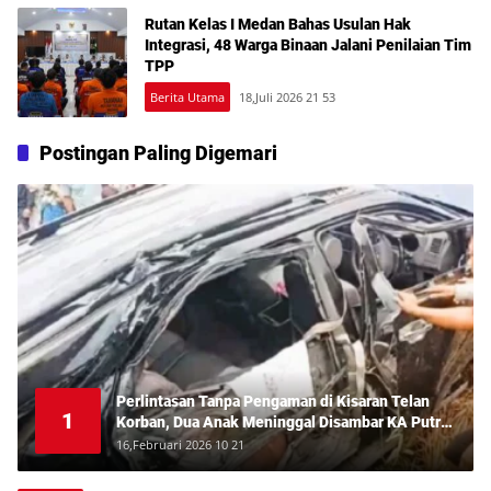
Rutan Kelas I Medan Bahas Usulan Hak
Integrasi, 48 Warga Binaan Jalani Penilaian Tim
TPP
Berita Utama
18,Juli 2026 21 53
Postingan Paling Digemari
Perlintasan Tanpa Pengaman di Kisaran Telan
1
Korban, Dua Anak Meninggal Disambar KA Putri
Deli
16,Februari 2026 10 21