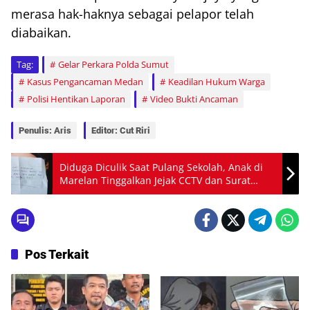
merasa hak-haknya sebagai pelapor telah
diabaikan.
Tag:
Gelar Perkara Polda Sumut
Kasus Pengancaman Medan
Keadilan Hukum Warga
Polisi Hentikan Laporan
Video Bukti Ancaman
Penulis: Aris
Editor: Cut Riri
Diduga Diculik Saat Pulang Sekolah, Anak di
Marelan Tinggalkan Jejak CCTV dan Surat
Permintaan Tebusan
Pos Terkait